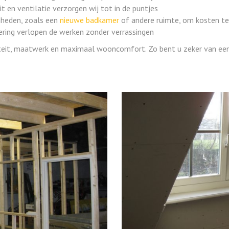
it en ventilatie verzorgen wij tot in de puntjes
heden, zoals een
nieuwe badkamer
of andere ruimte, om kosten te
oering verlopen de werken zonder verrassingen
eit, maatwerk en maximaal wooncomfort. Zo bent u zeker van een 