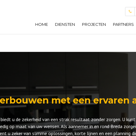
HOME
DIENSTEN
PROJECTEN
PARTNERS
NIEUWBOUW
AANBOUW AAN UW HUIS
AANNEMER VOOR
VERBOUWING
DAKKAPELLEN
erbouwen met een ervaren
INTERIEUR
dt u de zekerheid van een strak resultaat zonder zorgen. U kunt 
ONDERHOUD & OVERIGE
edig op maat van uw wensen. Als aannemer in en rond Breda zorgen
bent u zeker van slimme oplossingen, korte lijnen en een planning 