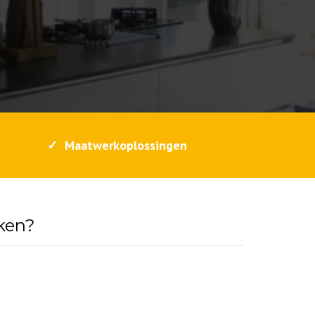
✓ Maatwerkoplossingen
ken?