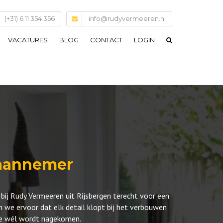
(+31) 6 11 354 356
info@rudyvermeeren.nl
VACATURES
BLOG
CONTACT
LOGIN
 aannemer
bij Rudy Vermeeren uit Rijsbergen terecht voor een
 we ervoor dat elk detail klopt bij het verbouwen
die wél wordt nagekomen.