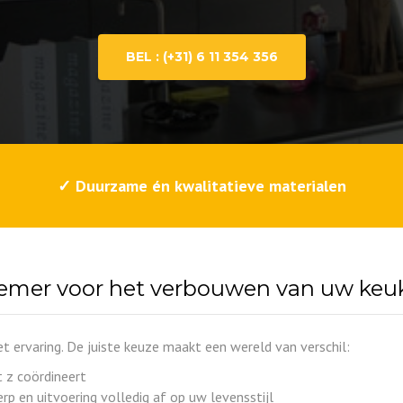
TUININRICHTING
BEL : (+31) 6 11 354 356
✓ Duurzame én kwalitatieve materialen
nemer voor het verbouwen van uw keu
ervaring. De juiste keuze maakt een wereld van verschil:
t z coördineert
p en uitvoering volledig af op uw levensstijl