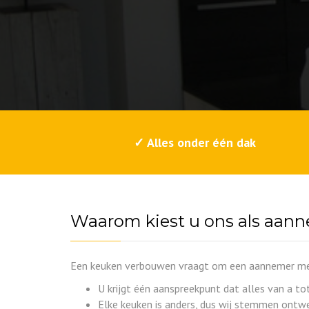
✓ Alles onder één dak
Waarom kiest u ons als aan
Een keuken verbouwen vraagt om een aannemer met 
U krijgt één aanspreekpunt dat alles van a to
Elke keuken is anders, dus wij stemmen ontwer