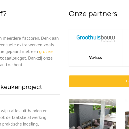
f?
Onze partners
n meerdere factoren. Denk aan
ventuele extra werken zoals
atie gepaard met een
grotere
t totaalbudget. Dankzij onze
an toe bent.
B
 keukenproject
ij u alles uit handen en
tot de laatste afwerking
 praktische indeling,