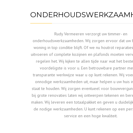
ONDERHOUDSWERKZAAM
Rudy Vermeeren verzorgt uw timmer- en
onderhoudswerkzaamheden. Wij zorgen ervoor dat uw b
woning in top conditie blijft. Of we nu houtrot reparati
uitvoeren of complete kozijnen en plafonds moeten verv
regelen het. Wij kijken te allen tijde naar wat het best
voordeligste is voor u. Een betrouwbare partner me
transparante werkwijze waar u op kunt rekenen. Wij vo
onnodige werkzaamheden uit, maar helpen u uw huis 
staat te houden. Wij zorgen eventueel voor bouwvergun
bij grote renovaties laten wij ontwerpen tekenen en be
maken. Wij leveren een totaalpakket en geven u duidelij
de nodige werkzaamheden. U kunt rekenen op een pers
service en een hoge kwaliteit.