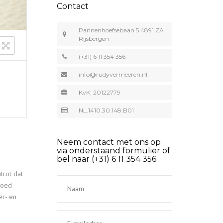
Contact
Pannenhoefsebaan 5 4891 ZA
Rijsbergen
(+31) 6 11 354 356
info@rudyvermeeren.nl
KvK: 20122779
NL.1410.30.148.B01
Neem contact met ons op
via onderstaand formulier of
bel naar (+31) 6 11 354 356
trot dat
goed
er- en