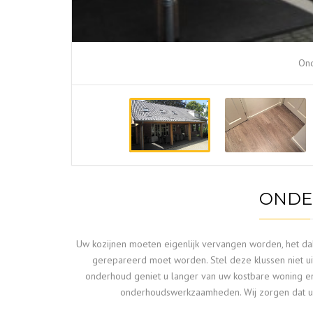
On
ONDE
Uw kozijnen moeten eigenlijk vervangen worden, het da
gerepareerd moet worden. Stel deze klussen niet u
onderhoud geniet u langer van uw kostbare woning en 
onderhoudswerkzaamheden. Wij zorgen dat uw 