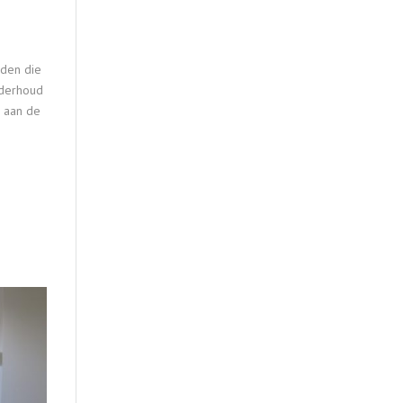
eden die
nderhoud
g aan de