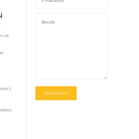
N
 uit:
et
tube’s;
 daken;