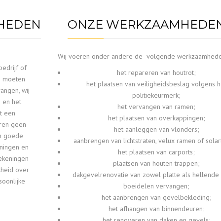
HEDEN
ONZE WERKZAAMHEDE
Wij voeren onder andere de volgende werkzaamheden
edrijf of
het repareren van houtrot;
es moeten
het plaatsen van veiligheidsbeslag volgens h
angen, wij
politiekeurmerk;
e en het
het vervangen van ramen;
t een
het plaatsen van overkappingen;
eren geen
het aanleggen van vlonders;
in goede
aanbrengen van lichtstraten, velux ramen of solar
ningen en
het plaatsen van carports;
rekeningen
plaatsen van houten trappen;
kheid over
dakgevelrenovatie van zowel platte als hellende
oonlijke
boeidelen vervangen;
het aanbrengen van gevelbekleding;
het afhangen van binnendeuren;
het renoveren van daken en gevels;