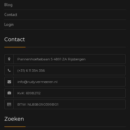
Blog
Contact
Login
Contact
Pannenhoefsebaan 5 4891 ZA Rijsbergen
(+31) 6 11 354 356
info@rudyvermeeren.nl
KvK: 69982112
BTW: NL858090399B01
Zoeken