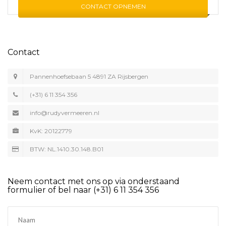
CONTACT OPNEMEN
Contact
Pannenhoefsebaan 5 4891 ZA Rijsbergen
(+31) 6 11 354 356
info@rudyvermeeren.nl
KvK: 20122779
BTW: NL.1410.30.148.B01
Neem contact met ons op via onderstaand
formulier of bel naar (+31) 6 11 354 356