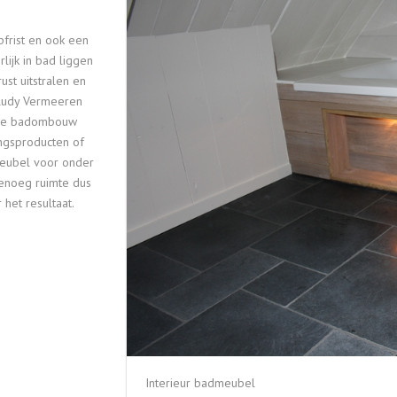
TUININRICHTING
pfrist en ook een
lijk in bad liggen
st uitstralen en
t Rudy Vermeeren
ige badombouw
ingsproducten of
eubel voor onder
Genoeg ruimte dus
 het resultaat.
Interieur badmeubel