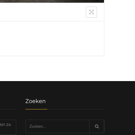
Zoeken
Zoeken
891 ZA
naar: