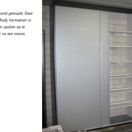
TUININRICHTING
nwand gemaakt. Deze
e Rudy Vermeeren in
m spullen op te
r nu een mooie,