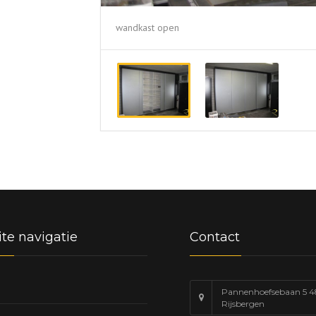
wandkast open
te navigatie
Contact
Pannenhoefsebaan 5 4
Rijsbergen