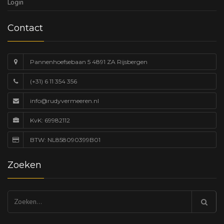
Login
Contact
Pannenhoefsebaan 5 4891 ZA Rijsbergen
(+31) 6 11 354 356
info@rudyvermeeren.nl
KvK: 69982112
BTW: NL858090399B01
Zoeken
Zoeken
naar: