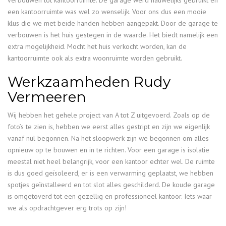
verbouwen tot kantoorruimte. De garage werd nauwelijks gebruikt en
een kantoorruimte was wel zo wenselijk. Voor ons dus een mooie
klus die we met beide handen hebben aangepakt. Door de garage te
verbouwen is het huis gestegen in de waarde. Het biedt namelijk een
extra mogelijkheid. Mocht het huis verkocht worden, kan de
kantoorruimte ook als extra woonruimte worden gebruikt.
Werkzaamheden Rudy
Vermeeren
Wij hebben het gehele project van A tot Z uitgevoerd. Zoals op de
foto’s te zien is, hebben we eerst alles gestript en zijn we eigenlijk
vanaf nul begonnen. Na het sloopwerk zijn we begonnen om alles
opnieuw op te bouwen en in te richten. Voor een garage is isolatie
meestal niet heel belangrijk, voor een kantoor echter wel. De ruimte
is dus goed geïsoleerd, er is een verwarming geplaatst, we hebben
spotjes geïnstalleerd en tot slot alles geschilderd. De koude garage
is omgetoverd tot een gezellig en professioneel kantoor. Iets waar
we als opdrachtgever erg trots op zijn!